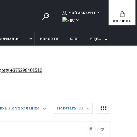
МОЙ АККАУНТ
RU
КОРЗИНА
ФОРМАЦИЯ
НОВОСТИ
БЛОГ
ЕЩЕ...
фону
+375298401510
вка: По умолчанию
Показать: 30